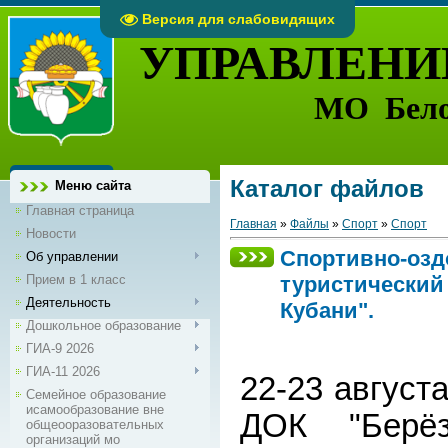
Версия для слабовидящих
УПРАВЛЕНИ
МО Бело
Каталог файлов
Меню сайта
Главная страница
Главная
»
Файлы
»
Спорт
»
Спорт
Новости
Спортивно-оз
Об управлении
Прием в 1 класс
туристический 
Деятельность
Кубани".
Дошкольное образование
ГИА-9 2026
ГИА-11 2026
22-23 август
Семейное образование
исамообразование вне
ДОК "Берёз
общеооразовательных
организаций мо