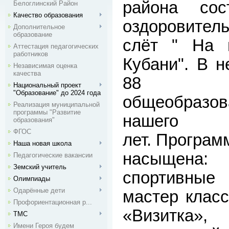
района сос
Белоглинский Район
Качество образования
оздоровител
Дополнительное
образование
слёт " На 
Аттестация педагогических
работников
Кубани". В н
Независимая оценка
качества
88 у
Национальный проект
"Образование" до 2024 года
общеобраз
Реализация муниципальной
программы "Развитие
нашего 
образования"
ФГОС
лет. Програм
Наша новая школа
насыщена
Педагогические вакансии
Земский учитель
спортивны
Олимпиады
Одарённые дети
мастер класс
Профориентационная р...
«Визитка
ТМС
Имени Героя будем