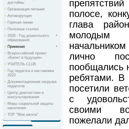
препятствий
достойны
Организация питания
полосе, конк
Антикорупция
глава райо
Горячая линия
Полезные ссылки
молодым
2026 - Год дошкольного
образования
начальнико
Приемная
Всероссийский проект
лично по
«Билет в будущее»
УЧИТЕЛЬ.CLUB
пообщались 
Год педагога и наставника
ребятами. В 
2023
Документационная нагрузка
посетили ве
педагогов
Центр диагностики и
с удовольс
консультирования
Меры социальной защиты
своими во
населения
ТОР "Моя школа"
пожелали дал