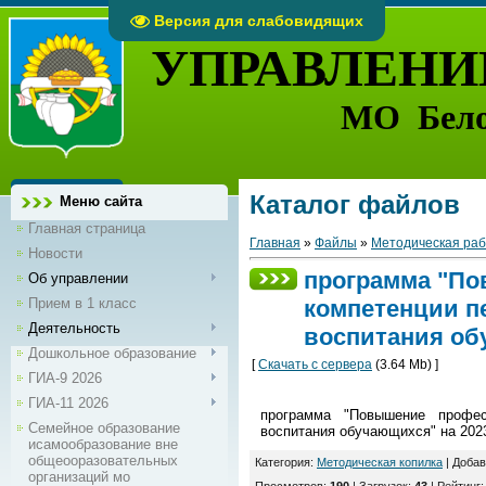
Версия для слабовидящих
УПРАВЛЕНИ
МО Бело
Каталог файлов
Меню сайта
Главная страница
Главная
»
Файлы
»
Методическая ра
Новости
программа "П
Об управлении
Прием в 1 класс
компетенции п
Деятельность
воспитания обу
Дошкольное образование
[
Скачать с сервера
(3.64 Mb) ]
ГИА-9 2026
ГИА-11 2026
программа "Повышение профес
Семейное образование
воспитания обучающихся" на 2023
исамообразование вне
общеооразовательных
Категория
:
Методическая копилка
|
Добав
организаций мо