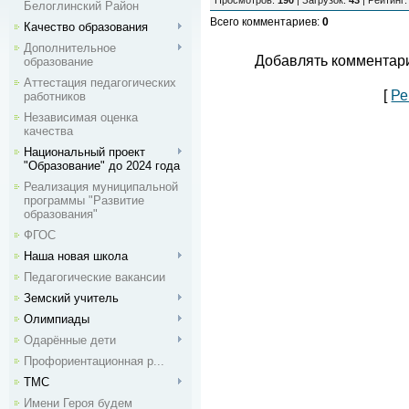
Просмотров
:
190
|
Загрузок
:
43
|
Рейтинг
Белоглинский Район
Всего комментариев
:
0
Качество образования
Дополнительное
Добавлять комментари
образование
Аттестация педагогических
[
Ре
работников
Независимая оценка
качества
Национальный проект
"Образование" до 2024 года
Реализация муниципальной
программы "Развитие
образования"
ФГОС
Наша новая школа
Педагогические вакансии
Земский учитель
Олимпиады
Одарённые дети
Профориентационная р...
ТМС
Имени Героя будем